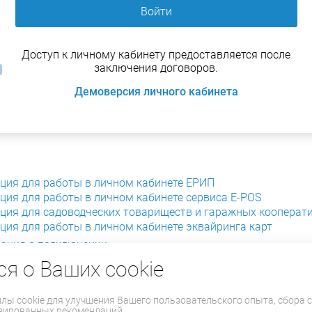
Войти
Доступ к личному кабинету предоставляется после
заключения договоров.
Демоверсия личного кабинета
ция для работы в личном кабинете ЕРИП
ция для работы в личном кабинете сервиса E-POS
ция для садоводческих товариществ и гаражных кооперат
ция для работы в личном кабинете эквайринга карт
ация о подключении
а в отношении обработки файлов cookie
я о Ваших cookie
ки cookie
йлы cookie для улучшения Вашего пользовательского опыта, сбора с
зированных рекомендаций.