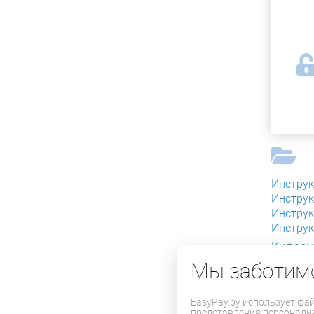
Инструк
Инструк
Инструк
Инструк
Информ
Политик
Мы заботимс
Настрой
EasyPay.by использует фа
представления персонали